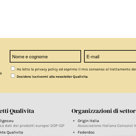
Ho letto la privacy policy ed esprimo il mio consenso al trattamento de
a
.
Desidero iscrivermi alla newsletter Qualivita
tti Qualivita
Organizzazioni di setto
ligeo.eu
Origin Italia
ca dati dei prodotti europei DOP IGP
Associazione Italiana Consorzi I
nte Qualivita
Federdoc