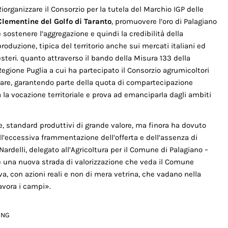
Riorganizzare il Consorzio per la tutela del Marchio IGP delle
Clementine del Golfo di Taranto
, promuovere l’oro di Palagiano
e sostenere l’aggregazione e quindi la credibilità della
produzione, tipica del territorio anche sui mercati italiani ed
esteri. quanto attraverso il bando della Misura 133 della
Regione Puglia a cui ha partecipato il Consorzio agrumicoltori
 fare, garantendo parte della quota di compartecipazione
 la vocazione territoriale e prova ad emanciparla dagli ambiti
e, standard produttivi di grande valore, ma finora ha dovuto
’eccessiva frammentazione dell’offerta e dell’assenza di
ardelli, delegato all’Agricoltura per il Comune di Palagiano –
e una nuova strada di valorizzazione che veda il Comune
a, con azioni reali e non di mera vetrina, che vadano nella
avora i campi».
ING