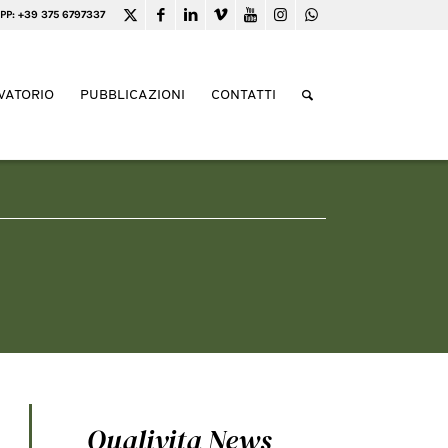
PP: +39 375 6797337
VATORIO
PUBBLICAZIONI
CONTATTI
Qualivita News