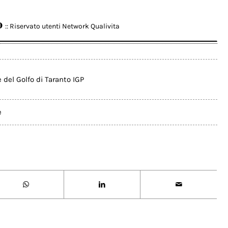
o
:: Riservato utenti Network Qualivita
del Golfo di Taranto IGP
e