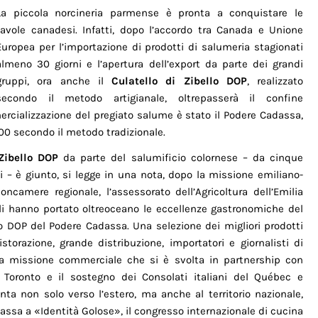
La piccola norcineria parmense è pronta a conquistare le
tavole canadesi. Infatti, dopo l’accordo tra Canada e Unione
Europea per l’importazione di prodotti di salumeria stagionati
almeno 30 giorni e l’apertura dell’export da parte dei grandi
gruppi, ora anche il
Culatello di Zibello DOP
, realizzato
secondo il metodo artigianale, oltrepasserà il confine
ercializzazione del pregiato salume è stato il Podere Cadassa,
800 secondo il metodo tradizionale.
 Zibello DOP
da parte del salumificio colornese – da cinque
zi – è giunto, si legge in una nota, dopo la missione emiliano-
ncamere regionale, l’assessorato dell’Agricoltura dell’Emilia
 hanno portato oltreoceano le eccellenze gastronomiche del
bello DOP del Podere Cadassa. Una selezione dei migliori prodotti
istorazione, grande distribuzione, importatori e giornalisti di
lla missione commerciale che si è svolta in partnership con
Toronto e il sostegno dei Consolati italiani del Québec e
nta non solo verso l’estero, ma anche al territorio nazionale,
ssa a «Identità Golose», il congresso internazionale di cucina