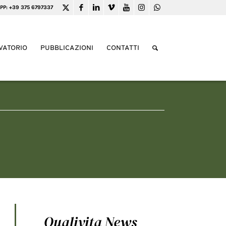
PP: +39 375 6797337
VATORIO
PUBBLICAZIONI
CONTATTI
Qualivita News