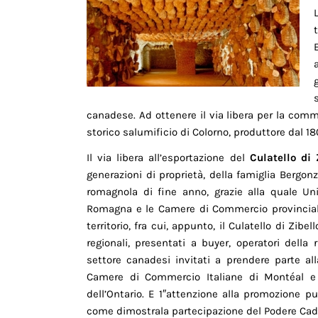
canadese. Ad ottenere il via libera per la comm
storico salumificio di Colorno, produttore dal 1
Il via libera all’esportazione del
Culatello di
generazioni di proprietà, della famiglia Bergon
romagnola di fine anno, grazie alla quale Unio
Romagna e le Camere di Commercio provinciali
territorio, fra cui, appunto, il Culatello di Zi
regionali, presentati a buyer, operatori della r
settore canadesi invitati a prendere parte a
Camere di Commercio Italiane di Montéal e 
dell’Ontario. E 1″attenzione alla promozione pu
come dimostrala partecipazione del Podere Cada