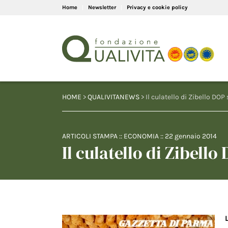
Home
Newsletter
Privacy e cookie policy
HOME
>
QUALIVITANEWS
> Il culatello di Zibello DO
ARTICOLI STAMPA
::
ECONOMIA
::
22 gennaio 2014
Il culatello di Zibell