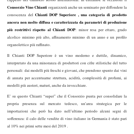
Consorzio
Vino Chianti
organizzerà anche un seminario per diffondere la
Chianti DOP
Superiore
, una categoria di prodotto
conoscenza del
ancora non molto diffusa e caratterizzata da parametri di produzione
più restrittivi rispetto al Chianti DOP
: minor resa per ettaro, grado
alcolico minimo più alto, affinamento minimo di un anno e un profilo
organolettico più raffinato.
Il Chianti DOP Superiore è un vino moderno e duttile, dinamico,
interpretato da una minoranza di produttori con cifre stilistiche del tutto
personali: dai modelli più freschi e giovani, che prendono spunto dai vini
di annata per accentuarne struttura, acidità, complessità di profumi, ai
modelli più austeri, maturi, anche da invecchiare.
E’ su questo Chianti “super” che il Consorzio punta per consolidare la
propria presenza sul mercato tedesco, un’area strategica per le
importazioni che però ha dato nell’ultimo periodo alcuni segni di
sofferenza: il calo delle vendite di vino italiano in Germania è stato pari
al 10% nei primi sette mesi del 2019 .