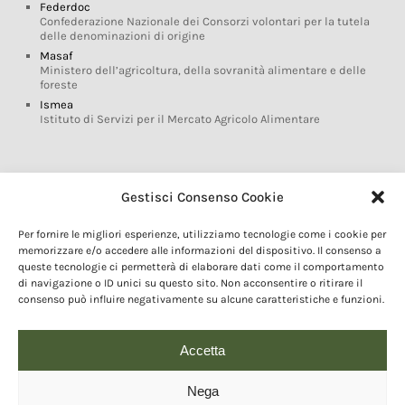
Federdoc
Confederazione Nazionale dei Consorzi volontari per la tutela
delle denominazioni di origine
Masaf
Ministero dell’agricoltura, della sovranità alimentare e delle
foreste
Ismea
Istituto di Servizi per il Mercato Agricolo Alimentare
Glossario DOP IGP
Gestisci Consenso Cookie
Indicazioni Geografiche
Per fornire le migliori esperienze, utilizziamo tecnologie come i cookie per
Marchi DOP IGP
memorizzare e/o accedere alle informazioni del dispositivo. Il consenso a
Normativa prodotti DOP IGP
queste tecnologie ci permetterà di elaborare dati come il comportamento
Consorzi di Tutela
di navigazione o ID unici su questo sito. Non acconsentire o ritirare il
consenso può influire negativamente su alcune caratteristiche e funzioni.
Farm To Fork e prodotti DOP IGP
Dop economy
Riforma Sistema IG
Accetta
Turismo DOP
Nega