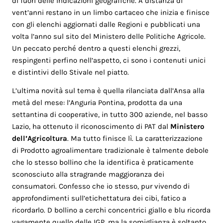
di fuori delle indicazioni geografiche. A distanza di
vent’anni restano in un limbo cartaceo che inizia e finisce
con gli elenchi aggiornati dalle Regioni e pubblicati una
volta l’anno sul sito del Ministero delle Politiche Agricole.
Un peccato perché dentro a questi elenchi grezzi,
respingenti perfino nell’aspetto, ci sono i contenuti unici
e distintivi dello Stivale nel piatto.
L’ultima novità sul tema è quella rilanciata dall’Ansa alla
metà del mese: l’Anguria Pontina, prodotta da una
settantina di cooperative, in tutto 300 aziende, nel basso
Lazio, ha ottenuto il riconoscimento di PAT dal
Ministero
dell’Agricoltura
. Ma tutto finisce lì. La caratterizzazione
di Prodotto agroalimentare tradizionale è talmente debole
che lo stesso bollino che la identifica è praticamente
sconosciuto alla stragrande maggioranza dei
consumatori. Confesso che io stesso, pur vivendo di
approfondimenti sull’etichettatura dei cibi, fatico a
ricordarlo. D bollino a cerchi concentrici giallo e blu ricorda
vagamente quello delle IGP, ma la somiglianza è soltanto