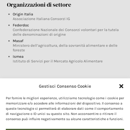
Organizzazioni di settore
Origin Italia
Associazione Italiana Consorzi IG
Federdoc
Confederazione Nazionale dei Consorzi volontari per la tutela
delle denominazioni di origine
Masaf
Ministero dell’agricoltura, della sovranità alimentare e delle
foreste
Ismea
Istituto di Servizi per il Mercato Agricolo Alimentare
Glossario DOP IGP
Gestisci Consenso Cookie
Indicazioni Geografiche
Per fornire le migliori esperienze, utilizziamo tecnologie come i cookie per
Marchi DOP IGP
memorizzare e/o accedere alle informazioni del dispositivo. Il consenso a
Normativa prodotti DOP IGP
queste tecnologie ci permetterà di elaborare dati come il comportamento
Consorzi di Tutela
di navigazione o ID unici su questo sito. Non acconsentire o ritirare il
consenso può influire negativamente su alcune caratteristiche e funzioni.
Farm To Fork e prodotti DOP IGP
Dop economy