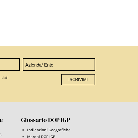
i dati
re
Glossario DOP IGP
Indicazioni Geografiche
G
Marchi DOP IGP