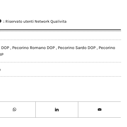
o
:: Riservato utenti Network Qualivita
o DOP
,
Pecorino Romano DOP
,
Pecorino Sardo DOP
,
Pecorino
OP
e