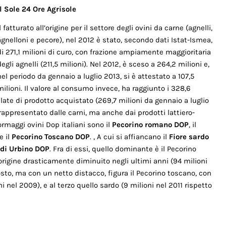
Il Sole 24 Ore Agrisole
Il fatturato all’origine per il settore degli ovini da carne (agnelli,
agnelloni e pecore), nel 2012 è stato, secondo dati Istat-Ismea,
di 271,1 milioni di curo, con frazione ampiamente maggioritaria
degli agnelli (211,5 milioni). Nel 2012, è sceso a 264,2 milioni e,
nel periodo da gennaio a luglio 2013, si è attestato a 107,5
milioni. Il valore al consumo invece, ha raggiunto i 328,6
llate di prodotto acquistato (269,7 milioni da gennaio a luglio
o rappresentato dalle carni, ma anche dai prodotti lattiero-
formaggi ovini Dop italiani sono il
Pecorino romano DOP
, il
e il
Pecorino Toscano DOP
. , A cui si affiancano il
Fiore sardo
 di Urbino DOP
. Fra di essi, quello dominante è il Pecorino
origine drasticamente diminuito negli ultimi anni (94 milioni
osto, ma con un netto distacco, figura il Pecorino toscano, con
ni nel 2009), e al terzo quello sardo (9 milioni nel 2011 rispetto