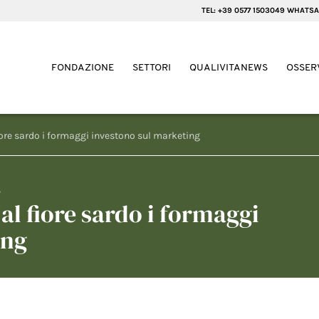
TEL: +39 0577 1503049 WHATSA
FONDAZIONE
SETTORI
QUALIVITANEWS
OSSER
ore sardo i formaggi investono sul marketing
3
l fiore sardo i formaggi
ing