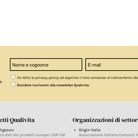
Ho letto la privacy policy ed esprimo il mio consenso al trattamento de
a
.
Desidero iscrivermi alla newsletter Qualivita
tti Qualivita
Organizzazioni di setto
ligeo.eu
Origin Italia
ca dati dei prodotti europei DOP IGP
Associazione Italiana Consorzi I