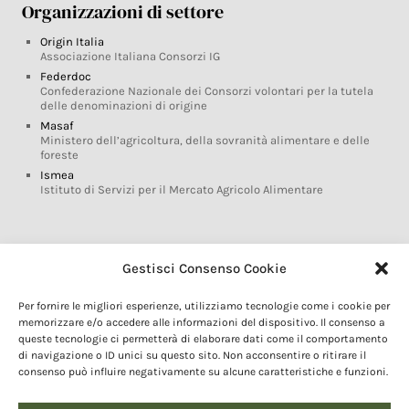
Organizzazioni di settore
Origin Italia
Associazione Italiana Consorzi IG
Federdoc
Confederazione Nazionale dei Consorzi volontari per la tutela
delle denominazioni di origine
Masaf
Ministero dell’agricoltura, della sovranità alimentare e delle
foreste
Ismea
Istituto di Servizi per il Mercato Agricolo Alimentare
Glossario DOP IGP
Gestisci Consenso Cookie
Indicazioni Geografiche
Per fornire le migliori esperienze, utilizziamo tecnologie come i cookie per
Marchi DOP IGP
memorizzare e/o accedere alle informazioni del dispositivo. Il consenso a
Normativa prodotti DOP IGP
queste tecnologie ci permetterà di elaborare dati come il comportamento
Consorzi di Tutela
di navigazione o ID unici su questo sito. Non acconsentire o ritirare il
consenso può influire negativamente su alcune caratteristiche e funzioni.
Farm To Fork e prodotti DOP IGP
Dop economy