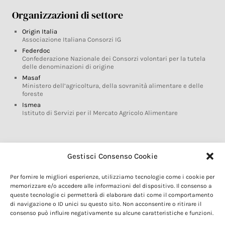
Organizzazioni di settore
Origin Italia
Associazione Italiana Consorzi IG
Federdoc
Confederazione Nazionale dei Consorzi volontari per la tutela
delle denominazioni di origine
Masaf
Ministero dell’agricoltura, della sovranità alimentare e delle
foreste
Ismea
Istituto di Servizi per il Mercato Agricolo Alimentare
Glossario DOP IGP
Gestisci Consenso Cookie
Indicazioni Geografiche
Per fornire le migliori esperienze, utilizziamo tecnologie come i cookie per
Marchi DOP IGP
memorizzare e/o accedere alle informazioni del dispositivo. Il consenso a
Normativa prodotti DOP IGP
queste tecnologie ci permetterà di elaborare dati come il comportamento
Consorzi di Tutela
di navigazione o ID unici su questo sito. Non acconsentire o ritirare il
consenso può influire negativamente su alcune caratteristiche e funzioni.
Farm To Fork e prodotti DOP IGP
Dop economy