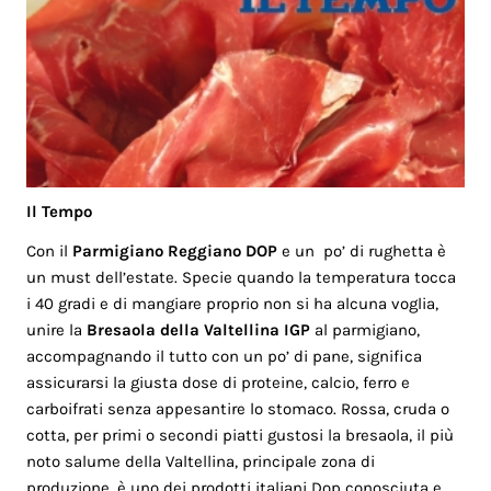
Il Tempo
Con il
Parmigiano Reggiano DOP
e un po’ di rughetta è
un must dell’estate. Specie quando la temperatura tocca
i 40 gradi e di mangiare proprio non si ha alcuna voglia,
unire la
Bresaola della Valtellina IGP
al parmigiano,
accompagnando il tutto con un po’ di pane, significa
assicurarsi la giusta dose di proteine, calcio, ferro e
carboifrati senza appesantire lo stomaco. Rossa, cruda o
cotta, per primi o secondi piatti gustosi la bresaola, il più
noto salume della Valtellina, principale zona di
produzione, è uno dei prodotti italiani Dop conosciuta e