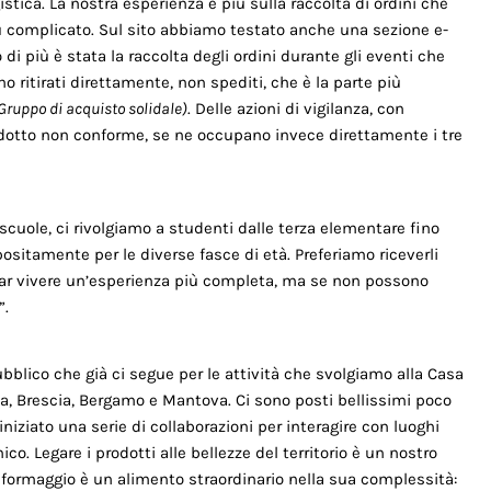
istica. La nostra esperienza è più sulla raccolta di ordini che
ù complicato. Sul sito abbiamo testato anche una sezione e-
i più è stata la raccolta degli ordini durante gli eventi che
o ritirati direttamente, non spediti, che è la parte più
Gruppo di acquisto solidale)
. Delle azioni di vigilanza, con
rodotto non conforme, se ne occupano invece direttamente i tre
scuole, ci rivolgiamo a studenti dalle terza elementare fino
itamente per le diverse fasce di età. Preferiamo riceverli
 far vivere un’esperienza più completa, ma se non possono
”.
pubblico che già ci segue per le attività che svolgiamo alla Casa
ona, Brescia, Bergamo e Mantova. Ci sono posti bellissimi poco
iziato una serie di collaborazioni per interagire con luoghi
co. Legare i prodotti alle bellezze del territorio è un nostro
 formaggio è un alimento straordinario nella sua complessità: