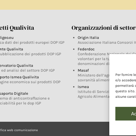
tti Qualivita
Organizzazioni di setto
ligeo.eu
Origin Italia
ca dati dei prodotti europei DOP IGP
Associazione Italiana Consorzi I
nte Qualivita
Federdoc
pubblicazione dei prodotti DOP IGP
Confederazione Nazionale dei C
volontari per la tutela delle
denominazioni di origine
ervatorio Qualivita
 ed analisi del settore DOP IGP
Masaf
Per fornire 
Ministero dell’agricoltura, della
porto Ismea Qualivita
sovranità alimentare e delle for
e/o accedere
agine economica sui prodotti DOP
permetterà d
Ismea
questo sito.
Istituto di Servizi per il Mercato
saporto Digitale
Agricolo Alimentare
alcune carat
tema di anticontraffazione e
ciabilità per le dop IGP
Ac
afica web comunicazione