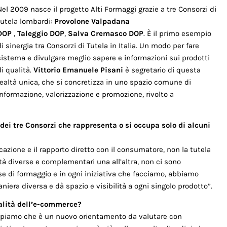
Nel 2009 nasce il progetto Alti Formaggi grazie a tre Consorzi di
tutela lombardi:
Provolone Valpadana
DOP
,
Taleggio
DOP
,
Salva
Cremasco
DOP
. È il primo esempio
di sinergia tra Consorzi di Tutela in Italia. Un modo per fare
sistema e divulgare meglio sapere e informazioni sui prodotti
di qualità.
Vittorio Emanuele Pisani
è segretario di questa
realtà unica, che si concretizza in uno spazio comune di
informazione, valorizzazione e promozione, rivolto a
à dei tre Consorzi che rappresenta o si occupa solo di alcuni
cazione e il rapporto diretto con il consumatore, non la tutela
ltà diverse e complementari una all’altra, non ci sono
se di formaggio e in ogni iniziativa che facciamo, abbiamo
iera diversa e dà spazio e visibilità a ogni singolo prodotto”.
alità dell’e-commerce?
apiamo che è un nuovo orientamento da valutare con