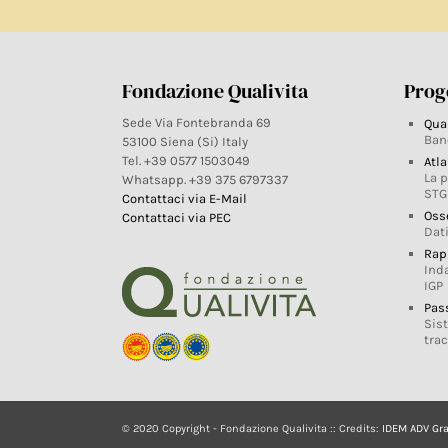
Fondazione Qualivita
Proge
Sede Via Fontebranda 69
Qua
Ban
53100 Siena (Si) Italy
Tel. +39 0577 1503049
Atla
La 
Whatsapp. +39 375 6797337
STG
Contattaci via E-Mail
Oss
Contattaci via PEC
Dati
Rap
Ind
IGP
Pas
Sis
trac
© 2020 Copyright - Fondazione Qualivita :: Credits:
IDEM ADV Gr