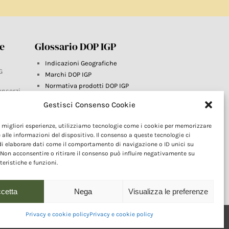
re
Glossario DOP IGP
Indicazioni Geografiche
G
Marchi DOP IGP
Normativa prodotti DOP IGP
onsorzi
Consorzi di Tutela
Gestisci Consenso Cookie
Farm To Fork e prodotti DOP IGP
Dop economy
le migliori esperienze, utilizziamo tecnologie come i cookie per memorizzare
Riforma Sistema IG
este
 alle informazioni del dispositivo. Il consenso a queste tecnologie ci
Turismo DOP
i elaborare dati come il comportamento di navigazione o ID unici su
 Non acconsentire o ritirare il consenso può influire negativamente su
teristiche e funzioni.
cetta
Nega
Visualizza le preferenze
Privacy e cookie policy
Privacy e cookie policy