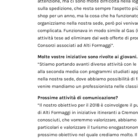
attenzione, ma ci sono molte difficoltà nella log
sulla spedizione, che resta sempre l’aspetto pi
shop per un anno, ma la cosa che ha funzionato d
organizziamo nella nostra sede, però poi venivan
complicata. Funzionava in modo simile al Gas
(
attività tese ad eliminare dal web offerte di p
Consorzi associati ad Alti Formaggi”.
Molte vostre iniziative sono rivolte ai giovani.
“Stiamo portando avanti diverse attività con le 
alla seconda media con programmi studiati appos
nella nostra sede, dove abbiamo possibilità di
venire mandiamo un professionista nelle classi
Prossime attività di comunicazione?
“Il nostro obiettivo per il 2018 è coinvolgere il 
di Alti Formaggi in iniziative itineranti a Crem
conosciuti, che vorremmo valorizzare, abbiamo in
particolari e valorizzare il turismo enogastronomi
prossimo obiettivo nel quale crediamo molto. Il