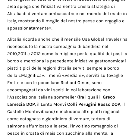
area spiega che l’iniziativa rientra «nella strategia di
Alitalia di diventare ambasciatrice nel mondo del made in
Italy, mostrando il meglio del nostro paese con orgoglio e
appassionatamente».
Alitalia ricorda anche che il mensile Usa Global Traveler ha
riconosciuto la nostra compagnia di bandiera nel
2010,2011 e 2012 come la migliore per la qualità dei pasti a
bordo e menziona la precedente iniziativa gastronomica: i
piatti tipici delle regioni d’Italia serviti sempre a bordo
della «Magnifica». I menù «verdiani», serviti su tovaglie
Frette e con le porcellane Richard Ginori, sono
accompagnati da vini scelti in col laborazione con
l’Associazione italiana sommelier (fra i quali il
Greco
Lamezia DOP
, il Lento Monvì
Colli Perugini Rosso DOP
, il
Castello Montevibiano) e includono altri piatti regionali
come cotognata e giardiniera di verdure, tartara di
salmone affumicato alle erbe, l’involtino romagnolo di
pesce in crosta di mais con zucchine alla menta, la