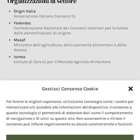
Organizzazioni di settore
Origin Italia
Associazione Italiana Consorzi IG
Federdoc
Confederazione Nazionale dei Consorzi volontari per la tutela
delle denominazioni di origine
Masaf
Ministero dell’agricoltura, della sovranità alimentare e delle
foreste
Ismea
Istituto di Servizi per il Mercato Agricolo Alimentare
Glossario DOP IGP
Gestisci Consenso Cookie
Indicazioni Geografiche
Per fornire le migliori esperienze, utilizziamo tecnologie come i cookie per
Marchi DOP IGP
memorizzare e/o accedere alle informazioni del dispositivo. Il consenso a
Normativa prodotti DOP IGP
queste tecnologie ci permetterà di elaborare dati come il comportamento
Consorzi di Tutela
di navigazione o ID unici su questo sito. Non acconsentire o ritirare il
consenso può influire negativamente su alcune caratteristiche e funzioni.
Farm To Fork e prodotti DOP IGP
Dop economy
Riforma Sistema IG