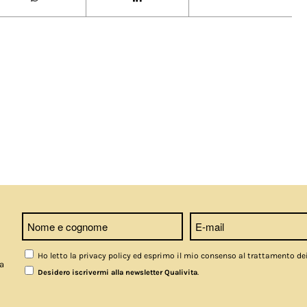
Ho letto la privacy policy ed esprimo il mio consenso al trattamento de
a
.
Desidero iscrivermi alla newsletter Qualivita