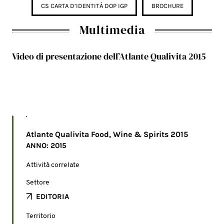
CS CARTA D’IDENTITÀ DOP IGP
BROCHURE
Multimedia
Video di presentazione dell’Atlante Qualivita 2015
Please set a mobile device fallback image for this
video in your wordpress backend
Atlante Qualivita Food, Wine & Spirits 2015
ANNO: 2015
Attività correlate
Settore
EDITORIA
Territorio