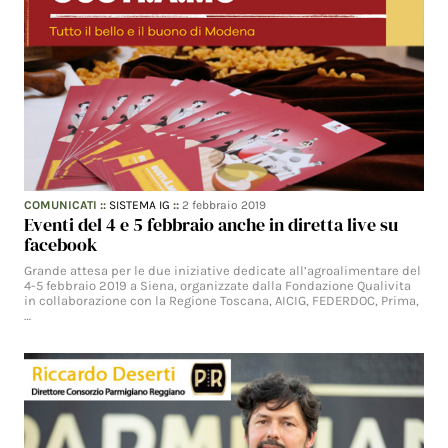
COMUNICATI
::
SISTEMA IG
::
2 febbraio 2019
Eventi del 4 e 5 febbraio anche in diretta live su
facebook
Grande attesa per le due iniziative dedicate all’agroalimentare del
4-5 febbraio 2019 a Siena, organizzate dalla Fondazione Qualivita
in collaborazione con la Regione Toscana, AICIG, FEDERDOC, Prima,
…