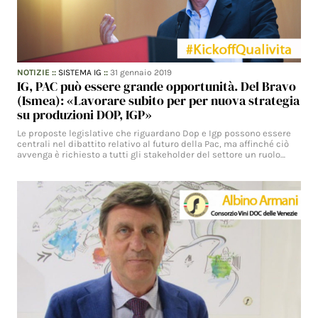
NOTIZIE
::
SISTEMA IG
::
31 gennaio 2019
IG, PAC può essere grande opportunità. Del Bravo
(Ismea): «Lavorare subito per per nuova strategia
su produzioni DOP, IGP»
Le proposte legislative che riguardano Dop e Igp possono essere
centrali nel dibattito relativo al futuro della Pac, ma affinché ciò
avvenga è richiesto a tutti gli stakeholder del settore un ruolo…