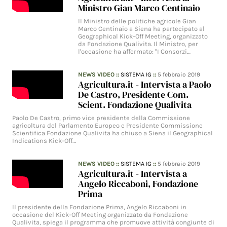
Ministro Gian Marco Centinaio
Il Ministro delle politiche agricole Gian
Marco Centinaio a Siena ha partecipato al
Geographical Kick-Off Meeting, organizzato
da Fondazione Qualivita. Il Ministro, per
l'occasione ha affermato: "I Consorzi…
NEWS VIDEO
::
SISTEMA IG
::
5 febbraio 2019
Agricultura.it - Intervista a Paolo
De Castro, Presidente Com.
Scient. Fondazione Qualivita
Paolo De Castro, primo vice presidente della Commissione
agricoltura del Parlamento Europeo e Presidente Commissione
Scientifica Fondazione Qualivita ha chiuso a Siena il Geographical
Indications Kick-Off…
NEWS VIDEO
::
SISTEMA IG
::
5 febbraio 2019
Agricultura.it - Intervista a
Angelo Riccaboni, Fondazione
Prima
Il presidente della Fondazione Prima, Angelo Riccaboni in
occasione del Kick-Off Meeting organizzato da Fondazione
Qualivita, spiega il programma che promuove attività congiunte di