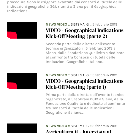
procedure. Sono le esigenze avanzate dai consorzi di tutela delle
indicazioni geografiche (IG), riuniti a Siena per il Geographical
Indications…
NEWS VIDEO
::
SISTEMA IG
::
5 febbraio 2019
VIDEO - Geographical Indications
Kick-Off Meeting (parte 2)
Seconda parte della diretta dell’evento
tecnico organizzato, il 5 febbraio 2019 a
Siena, dalla Fondazione Qualivita e dedicato
al confronto tra Consorzi di tutela delle
Indicazioni Geografiche italiane…
NEWS VIDEO
::
SISTEMA IG
::
5 febbraio 2019
VIDEO - Geographical Indications
Kick-Off Meeting (parte 1)
Prima parte della diretta dell’evento tecnico
organizzato, il 5 febbraio 2019 a Siena, dalla
Fondazione Qualivita e dedicato al confronto
tra Consorzi di tutela delle Indicazioni
Geografiche italiane…
NEWS VIDEO
::
SISTEMA IG
::
5 febbraio 2019
Agricultura.it - Intervista al