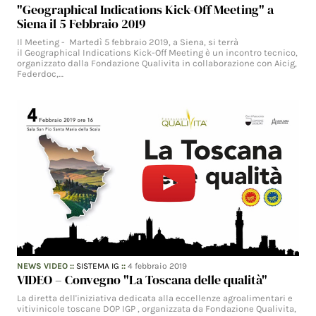
"Geographical Indications Kick-Off Meeting" a
Siena il 5 Febbraio 2019
Il Meeting - Martedì 5 febbraio 2019, a Siena, si terrà
il Geographical Indications Kick-Off Meeting è un incontro tecnico,
organizzato dalla Fondazione Qualivita in collaborazione con Aicig,
Federdoc,…
NEWS VIDEO
::
SISTEMA IG
::
4 febbraio 2019
VIDEO – Convegno "La Toscana delle qualità"
La diretta dell'iniziativa dedicata alla eccellenze agroalimentari e
vitivinicole toscane DOP IGP , organizzata da Fondazione Qualivita,