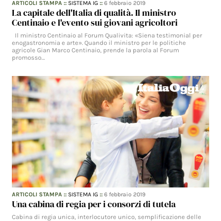
ARTICOLI STAMPA
::
SISTEMA IG
::
6 febbraio 2019
La capitale dell'Italia di qualità. Il ministro
Centinaio e l'evento sui giovani agricoltori
Il ministro Centinaio al Forum Qualivita: «Siena testimonial per
enogastronomia e arte». Quando il ministro per le politiche
agricole Gian Marco Centinaio, prende la parola al Forum
promosso…
ARTICOLI STAMPA
::
SISTEMA IG
::
6 febbraio 2019
Una cabina di regia per i consorzi di tutela
Cabina di regia unica, interlocutore unico, semplificazione delle