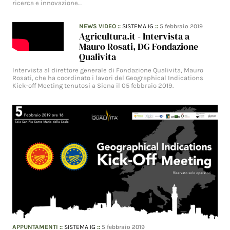
ricerca e innovazione…
NEWS VIDEO
::
SISTEMA IG
::
5 febbraio 2019
Agricultura.it - Intervista a
Mauro Rosati, DG Fondazione
Qualivita
Intervista al direttore generale di Fondazione Qualivita, Mauro
Rosati, che ha coordinato i lavori del Geographical Indications
Kick-off Meeting tenutosi a Siena il 05 febbraio 2019.
APPUNTAMENTI
::
SISTEMA IG
::
5 febbraio 2019