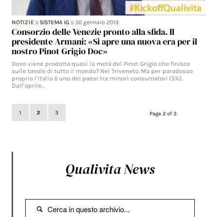
NOTIZIE
::
SISTEMA IG
::
30 gennaio 2019
Consorzio delle Venezie pronto alla sfida. Il
presidente Armani: «Si apre una nuova era per il
nostro Pinot Grigio Doc»
Dove viene prodotta quasi la metà del Pinot Grigio che finisce
sulle tavole di tutto il mondo? Nel Triveneto. Ma per paradosso
proprio l’Italia è uno dei paesi tra minori consumatori (5%).
Dall’aprile…
1
2
3
Page 2 of 3
Qualivita News
