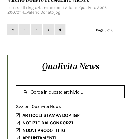
Lettera di ringraziamento per L'Atlante Qualivita 2007.
20070114_Valerio Donato.jpg
«
‹
4
5
6
Page 6 of 6
Qualivita News

Sezioni Qualivita News
ARTICOLI STAMPA DOP IGP
NOTIZIE DAI CONSORZI
NUOVI PRODOTTI IG
APPUNTAMENTI