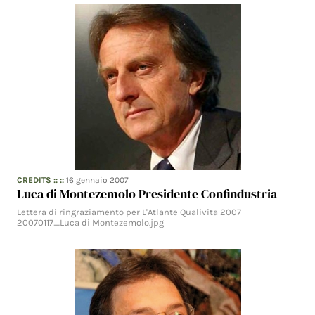
CREDITS
:: ::
16 gennaio 2007
Luca di Montezemolo Presidente Confindustria
Lettera di ringraziamento per L'Atlante Qualivita 2007
20070117_Luca di Montezemolo.jpg