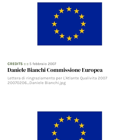
CREDITS
:: ::
5 febbraio 2007
Daniele Bianchi Commissione Europea
Lettera di ringraziamento per L'Atlante Qualivita 2007
20070206_Daniele Bianchi.jpg