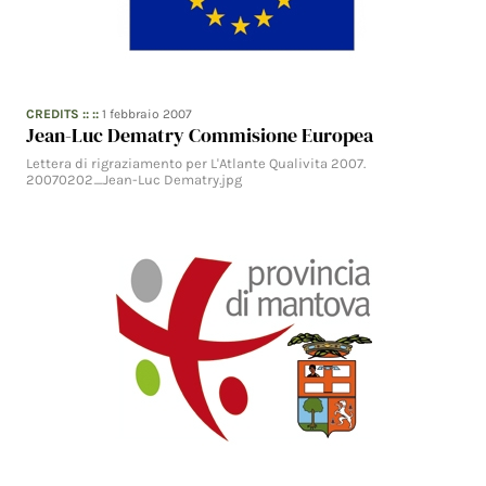
CREDITS
:: ::
1 febbraio 2007
Jean-Luc Dematry Commisione Europea
Lettera di rigraziamento per L'Atlante Qualivita 2007.
20070202_Jean-Luc Dematry.jpg