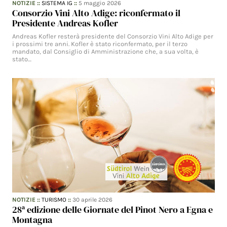
NOTIZIE
::
SISTEMA IG
::
5 maggio 2026
Consorzio Vini Alto Adige: riconfermato il
Presidente Andreas Kofler
Andreas Kofler resterà presidente del Consorzio Vini Alto Adige per
i prossimi tre anni. Kofler è stato riconfermato, per il terzo
mandato, dal Consiglio di Amministrazione che, a sua volta, è
stato…
NOTIZIE
::
TURISMO
::
30 aprile 2026
28ª edizione delle Giornate del Pinot Nero a Egna e
Montagna