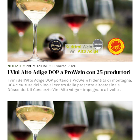
NOTIZIE
::
PROMOZIONE
::
11 marzo 2026
I Vini Alto Adige DOP a ProWein con 25 produttori
I vini dell’Alto Adige DOP portano a ProWein l’identità di montagna,
UGA e cultura del vino al centro della presenza altoatesina a
Düsseldorf. II Consorzio Vini Alto Adige – impegnato a livello…