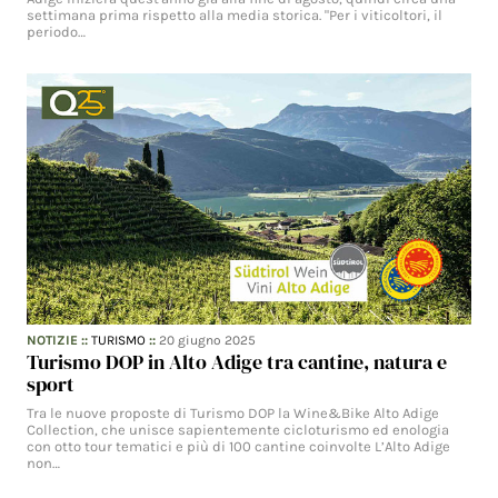
settimana prima rispetto alla media storica. "Per i viticoltori, il
periodo…
NOTIZIE
::
TURISMO
::
20 giugno 2025
Turismo DOP in Alto Adige tra cantine, natura e
sport
Tra le nuove proposte di Turismo DOP la Wine&Bike Alto Adige
Collection, che unisce sapientemente cicloturismo ed enologia
con otto tour tematici e più di 100 cantine coinvolte L’Alto Adige
non…