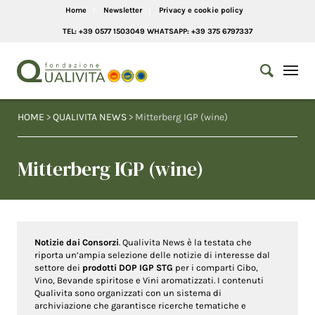
Home
Newsletter
Privacy e cookie policy
TEL: +39 0577 1503049 WHATSAPP: +39 375 6797337
HOME
>
QUALIVITA NEWS
> Mitterberg IGP (wine)
Mitterberg IGP (wine)
Notizie dai Consorzi
. Qualivita News è la testata che
riporta un’ampia selezione delle notizie di interesse dal
settore dei
prodotti DOP IGP STG
per i comparti Cibo,
Vino, Bevande spiritose e Vini aromatizzati. I contenuti
Qualivita sono organizzati con un sistema di
archiviazione che garantisce ricerche tematiche e