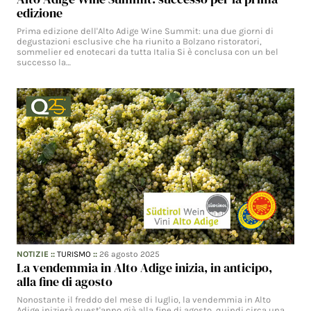
edizione
Prima edizione dell'Alto Adige Wine Summit: una due giorni di
degustazioni esclusive che ha riunito a Bolzano ristoratori,
sommelier ed enotecari da tutta Italia Si è conclusa con un bel
successo la…
NOTIZIE
::
TURISMO
::
26 agosto 2025
La vendemmia in Alto Adige inizia, in anticipo,
alla fine di agosto
Nonostante il freddo del mese di luglio, la vendemmia in Alto
Adige inizierà quest'anno già alla fine di agosto, quindi circa una