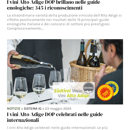
I vini Alto Adige DOP brillano nelle guide
enologiche: 345 i riconoscimenti
La straordinaria varietà della produzione vinicola dell'Alto Adige si
riflette positivamente nei risultati delle 15 principali guide
enologiche italiane e dei concorsi di settore più prestigiosi.
Complessivamente,…
NOTIZIE
::
SISTEMA IG
::
23 maggio 2024
I vini Alto Adige DOP celebrati nelle guide
internazionali
I vini Alto Adige celebrati nelle guide internazionali. Le più