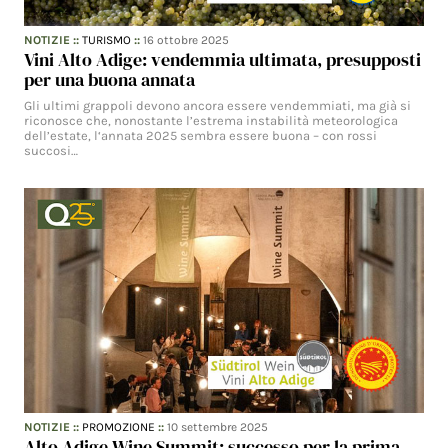
NOTIZIE
::
TURISMO
::
16 ottobre 2025
Vini Alto Adige: vendemmia ultimata, presupposti
per una buona annata
Gli ultimi grappoli devono ancora essere vendemmiati, ma già si
riconosce che, nonostante l’estrema instabilità meteorologica
dell’estate, l‘annata 2025 sembra essere buona – con rossi
succosi…
NOTIZIE
::
PROMOZIONE
::
10 settembre 2025
Alto Adige Wine Summit: successo per la prima