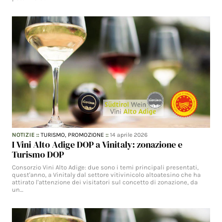
NOTIZIE
::
TURISMO,
PROMOZIONE
::
14 aprile 2026
I Vini Alto Adige DOP a Vinitaly: zonazione e
Turismo DOP
Consorzio Vini Alto Adige: due sono i temi principali presentati,
quest'anno, a Vinitaly dal settore vitivinicolo altoatesino che ha
attirato l'attenzione dei visitatori sul concetto di zonazione, da
un…