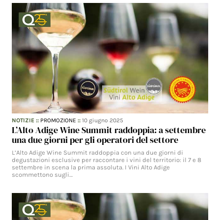
NOTIZIE
::
PROMOZIONE
::
10 giugno 2025
L’Alto Adige Wine Summit raddoppia: a settembre
una due giorni per gli operatori del settore
L’Alto Adige Wine Summit raddoppia con una due giorni di
degustazioni esclusive per raccontare i vini del territorio: il 7 e 8
settembre in scena la prima assoluta. I Vini Alto Adige
scommettono sugli…