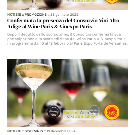
NOTIZIE
::
PROMOZIONE
::
28 gennaio 2025
Confermata la presenza del Consorzio Vini Alto
Adige al Wine Paris & Vinexpo Paris
Dopo il debutto dello scorso anno, il Consorzio conferma la sua
partecipazione alla sesta edizione del Wine Paris & Vinexpo Paris,
in programma dal 10 al 12 febbraio al Paris Expo Porte de Versailles.
…
NOTIZIE
::
SISTEMA IG
::
19 dicembre 2024