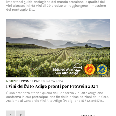
importanti guide enologiche del mondo premiano la qualità dei
vini altoatesini: 68 vini di 29 produttori raggiungono il massimo
del punteggio. Da…
NOTIZIE
::
PROMOZIONE
::
5 marzo 2024
I vini dell'Alto Adige pronti per Prowein 2024
È una presenza storica quella del Consorzio Vini Alto Adige che
conferma la sua partecipazione fin dalle prime edizioni della fiera.
Assieme al Consorzio Vini Alto Adige (Padiglione 15 / StandE71)…
1
2
Page 1 of 2