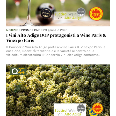
NOTIZIE
::
PROMOZIONE
::
23 gennaio 2026
I Vini Alto Adige DOP protagonisti a Wine Paris &
Vinexpo Paris
Il Consorzio Vini Alto Adige porta a Wine Paris & Vinexpo Paris la
coesione, l'identità territoriale e la varietà al centro della
viticoltura altoatesina Il Consorzio Vini Alto Adige conferma…