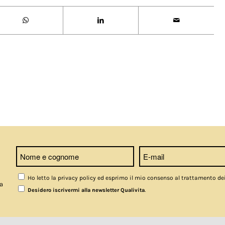
Ho letto la privacy policy ed esprimo il mio consenso al trattamento de
a
.
Desidero iscrivermi alla newsletter Qualivita