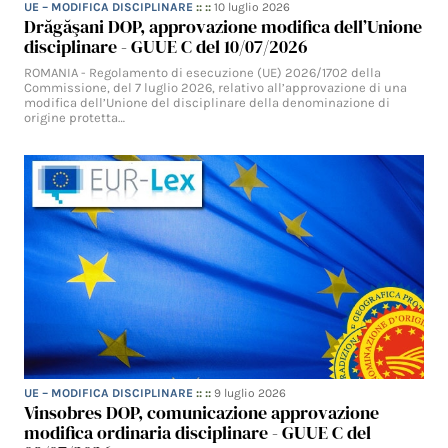
UE – MODIFICA DISCIPLINARE
:: ::
10 luglio 2026
Drăgăşani DOP, approvazione modifica dell’Unione
disciplinare - GUUE C del 10/07/2026
ROMANIA - Regolamento di esecuzione (UE) 2026/1702 della
Commissione, del 7 luglio 2026, relativo all’approvazione di una
modifica dell’Unione del disciplinare della denominazione di
origine protetta…
UE – MODIFICA DISCIPLINARE
:: ::
9 luglio 2026
Vinsobres DOP, comunicazione approvazione
modifica ordinaria disciplinare - GUUE C del