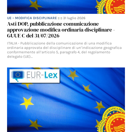
UE – MODIFICA DISCIPLINARE
:: ::
31 luglio 2026
Asti DOP, pubblicazione comunicazione
approvazione modifica ordinaria disciplinare -
GUUE C del 31/07/2026
ITALIA - Pubblicazione della comunicazione di una modifica
ordinaria approvata del disciplinare di un’indicazione geografica
conformemente all’articolo 5, paragrafo 4, del regolamento
delegato (UE)…