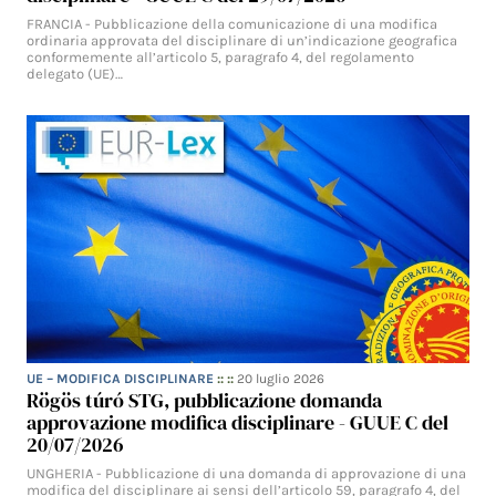
FRANCIA - Pubblicazione della comunicazione di una modifica
ordinaria approvata del disciplinare di un’indicazione geografica
conformemente all’articolo 5, paragrafo 4, del regolamento
delegato (UE)…
UE – MODIFICA DISCIPLINARE
:: ::
20 luglio 2026
Rögös túró STG, pubblicazione domanda
approvazione modifica disciplinare - GUUE C del
20/07/2026
UNGHERIA - Pubblicazione di una domanda di approvazione di una
modifica del disciplinare ai sensi dell’articolo 59, paragrafo 4, del