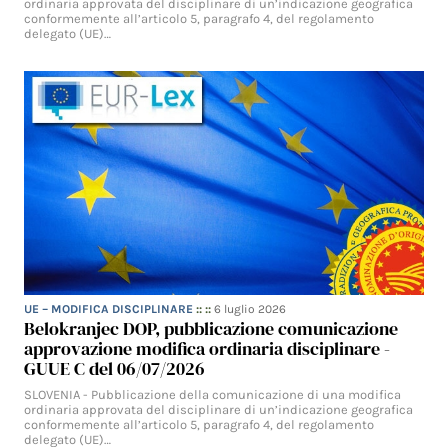
ordinaria approvata del disciplinare di un’indicazione geografica
conformemente all’articolo 5, paragrafo 4, del regolamento
delegato (UE)…
UE – MODIFICA DISCIPLINARE
:: ::
6 luglio 2026
Belokranjec DOP, pubblicazione comunicazione
approvazione modifica ordinaria disciplinare -
GUUE C del 06/07/2026
SLOVENIA - Pubblicazione della comunicazione di una modifica
ordinaria approvata del disciplinare di un’indicazione geografica
conformemente all’articolo 5, paragrafo 4, del regolamento
delegato (UE)…