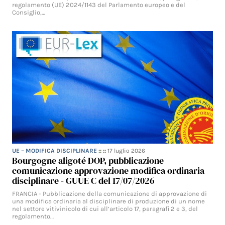
regolamento (UE) 2024/1143 del Parlamento europeo e del
Consiglio,…
UE – MODIFICA DISCIPLINARE
:: ::
17 luglio 2026
Bourgogne aligoté DOP, pubblicazione
comunicazione approvazione modifica ordinaria
disciplinare - GUUE C del 17/07/2026
FRANCIA - Pubblicazione della comunicazione di approvazione di
una modifica ordinaria al disciplinare di produzione di un nome
nel settore vitivinicolo di cui all’articolo 17, paragrafi 2 e 3, del
regolamento…