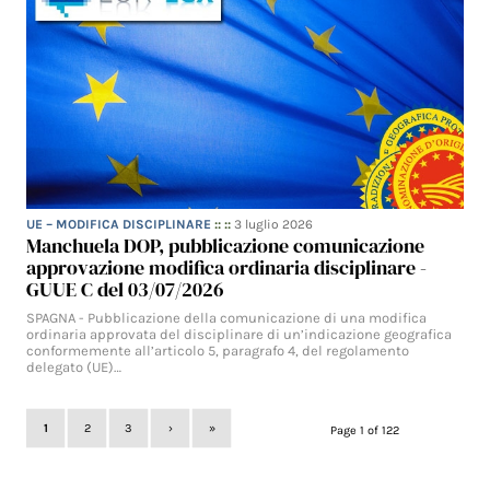
UE – MODIFICA DISCIPLINARE
:: ::
3 luglio 2026
Manchuela DOP, pubblicazione comunicazione
approvazione modifica ordinaria disciplinare -
GUUE C del 03/07/2026
SPAGNA - Pubblicazione della comunicazione di una modifica
ordinaria approvata del disciplinare di un’indicazione geografica
conformemente all’articolo 5, paragrafo 4, del regolamento
delegato (UE)…
1
2
3
›
»
Page 1 of 122