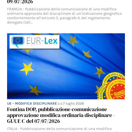
09/07/2026
FRANCIA - Pubblicazione della comunicazione di una modifica
ordinaria approvata del disciplinare di un’indicazione geografica
conformemente all’articolo 5, paragrafo 4, del regolamento
delegato (UE)…
UE – MODIFICA DISCIPLINARE
:: ::
7 luglio 2026
Fontina DOP, pubblicazione comunicazione
approvazione modifica ordinaria disciplinare -
GUUE C del 07/07/2026
ITALIA - Pubblicazione della comunicazione di una modifica