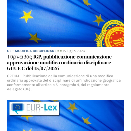
UE – MODIFICA DISCIPLINARE
:: ::
15 luglio 2026
Τύρναβος IGP, pubblicazione comunicazione
approvazione modifica ordinaria disciplinare -
GUUE C del 15/07/2026
GRECIA - Pubblicazione della comunicazione di una modifica
ordinaria approvata del disciplinare di un’indicazione geografica
conformemente all’articolo 5, paragrafo 4, del regolamento
delegato (UE)…