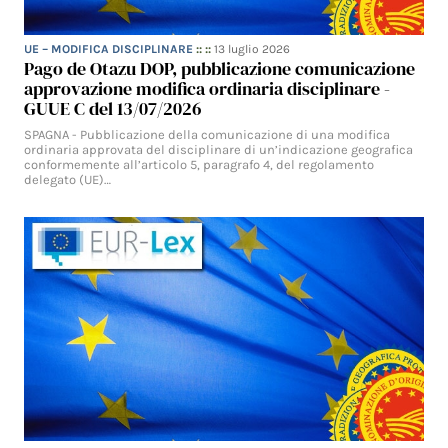
UE – MODIFICA DISCIPLINARE
:: ::
13 luglio 2026
Pago de Otazu DOP, pubblicazione comunicazione
approvazione modifica ordinaria disciplinare -
GUUE C del 13/07/2026
SPAGNA - Pubblicazione della comunicazione di una modifica
ordinaria approvata del disciplinare di un’indicazione geografica
conformemente all’articolo 5, paragrafo 4, del regolamento
delegato (UE)…