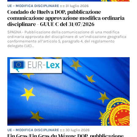
UE – MODIFICA DISCIPLINARE
:: ::
31 luglio 2026
Condado de Huelva DOP, pubblicazione
comunicazione approvazione modifica ordinaria
disciplinare - GUUE C del 31/07/2026
SPAGNA - Pubblicazione della comunicazione di una modifica
ordinaria approvata del disciplinare di un’indicazione geografica
conformemente all’articolo 5, paragrafo 4, del regolamento
delegato (UE)…
UE – MODIFICA DISCIPLINARE
:: ::
30 luglio 2026
Fin Gras/Fin Gras du Mézenc DOP, pubblicazione