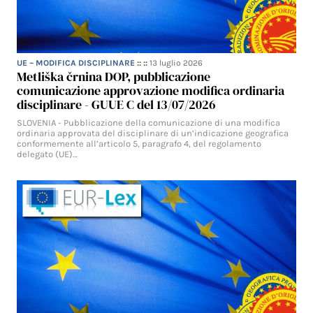
UE – MODIFICA DISCIPLINARE
:: ::
13 luglio 2026
Metliška črnina DOP, pubblicazione
comunicazione approvazione modifica ordinaria
disciplinare - GUUE C del 13/07/2026
SLOVENIA - Pubblicazione della comunicazione di una modifica
ordinaria approvata del disciplinare di un’indicazione geografica
conformemente all’articolo 5, paragrafo 4, del regolamento
delegato (UE)…