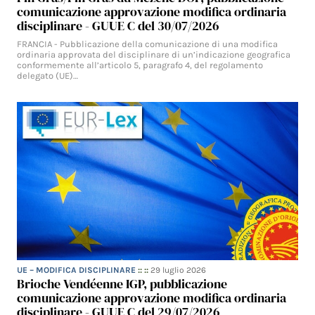
comunicazione approvazione modifica ordinaria
disciplinare - GUUE C del 30/07/2026
FRANCIA - Pubblicazione della comunicazione di una modifica
ordinaria approvata del disciplinare di un’indicazione geografica
conformemente all’articolo 5, paragrafo 4, del regolamento
delegato (UE)…
UE – MODIFICA DISCIPLINARE
:: ::
29 luglio 2026
Brioche Vendéenne IGP, pubblicazione
comunicazione approvazione modifica ordinaria
disciplinare - GUUE C del 29/07/2026