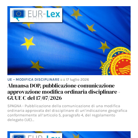
UE – MODIFICA DISCIPLINARE
:: ::
17 luglio 2026
Almansa DOP, pubblicazione comunicazione
approvazione modifica ordinaria disciplinare -
GUUE C del 17/07/2026
SPAGNA - Pubblicazione della comunicazione di una modifica
ordinaria approvata del disciplinare di un’indicazione geografica
conformemente all’articolo 5, paragrafo 4, del regolamento
delegato (UE)…