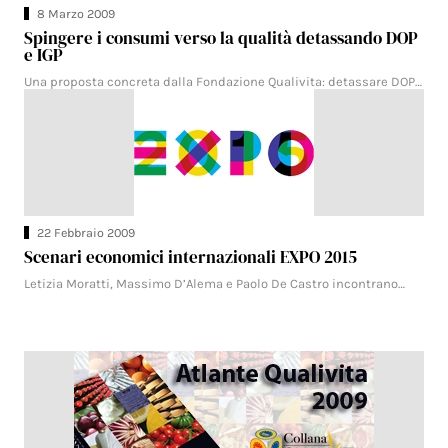
8 Marzo 2009
Spingere i consumi verso la qualità detassando DOP
e IGP
Una proposta concreta dalla Fondazione Qualivita: detassare DOP…
22 Febbraio 2009
Scenari economici internazionali EXPO 2015
Letizia Moratti, Massimo D’Alema e Paolo De Castro incontrano…