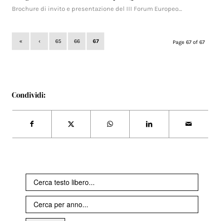
Brochure di invito e presentazione del III Forum Europeo…
«
‹
65
66
67
Page 67 of 67
Condividi: