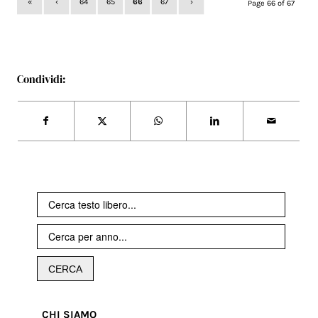
«
‹
64
65
66
67
›
Page 66 of 67
Condividi:
CHI SIAMO