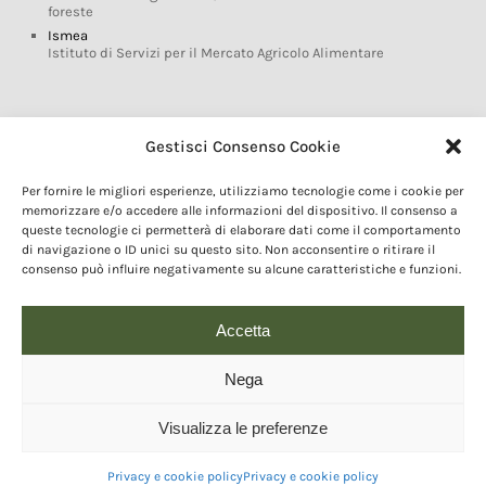
foreste
Ismea
Istituto di Servizi per il Mercato Agricolo Alimentare
Glossario DOP IGP
Gestisci Consenso Cookie
Indicazioni Geografiche
Per fornire le migliori esperienze, utilizziamo tecnologie come i cookie per
Marchi DOP IGP
memorizzare e/o accedere alle informazioni del dispositivo. Il consenso a
Normativa prodotti DOP IGP
queste tecnologie ci permetterà di elaborare dati come il comportamento
Consorzi di Tutela
di navigazione o ID unici su questo sito. Non acconsentire o ritirare il
consenso può influire negativamente su alcune caratteristiche e funzioni.
Farm To Fork e prodotti DOP IGP
Dop economy
Riforma Sistema IG
Accetta
Turismo DOP
Nega
Visualizza le preferenze
© 2020 Copyright - Fondazione Qualivita :: Credits:
IDEM ADV Grafica web
comunicazione
Privacy e cookie policy
Privacy e cookie policy