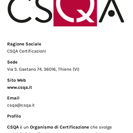
Ragione Sociale
CSQA Certificazioni
Sede
Via S. Gaetano 74, 36016, Thiene (VI)
Sito Web
www.csqa.it
Email
csqa@csqa.it
Profilo
CSQA
è un
Organismo di Certificazione
che svolge