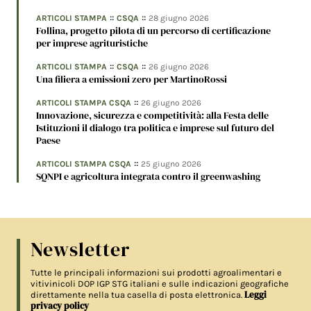
::
::
ARTICOLI STAMPA
CSQA
28 giugno 2026
Follina, progetto pilota di un percorso di certificazione
per imprese agrituristiche
::
::
ARTICOLI STAMPA
CSQA
26 giugno 2026
Una filiera a emissioni zero per MartinoRossi
::
ARTICOLI STAMPA CSQA
26 giugno 2026
Innovazione, sicurezza e competitività: alla Festa delle
Istituzioni il dialogo tra politica e imprese sul futuro del
Paese
::
ARTICOLI STAMPA CSQA
25 giugno 2026
SQNPI e agricoltura integrata contro il greenwashing
Newsletter
Tutte le principali informazioni sui prodotti agroalimentari e
vitivinicoli DOP IGP STG italiani e sulle indicazioni geografiche
Leggi
direttamente nella tua casella di posta elettronica.
privacy policy