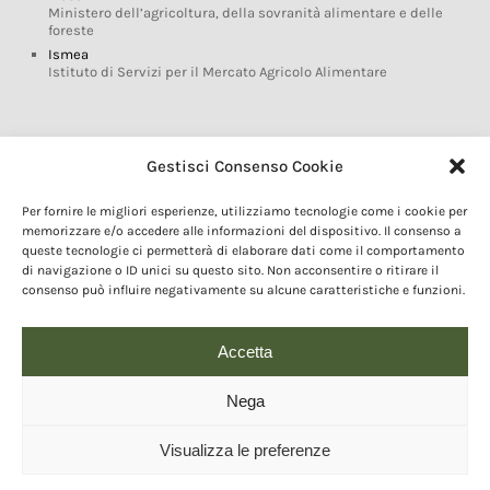
Ministero dell’agricoltura, della sovranità alimentare e delle
foreste
Ismea
Istituto di Servizi per il Mercato Agricolo Alimentare
Glossario DOP IGP
Gestisci Consenso Cookie
Indicazioni Geografiche
Per fornire le migliori esperienze, utilizziamo tecnologie come i cookie per
Marchi DOP IGP
memorizzare e/o accedere alle informazioni del dispositivo. Il consenso a
Normativa prodotti DOP IGP
queste tecnologie ci permetterà di elaborare dati come il comportamento
Consorzi di Tutela
di navigazione o ID unici su questo sito. Non acconsentire o ritirare il
consenso può influire negativamente su alcune caratteristiche e funzioni.
Farm To Fork e prodotti DOP IGP
Dop economy
Riforma Sistema IG
Accetta
Turismo DOP
Nega
Visualizza le preferenze
© 2020 Copyright - Fondazione Qualivita :: Credits:
IDEM ADV Grafica web