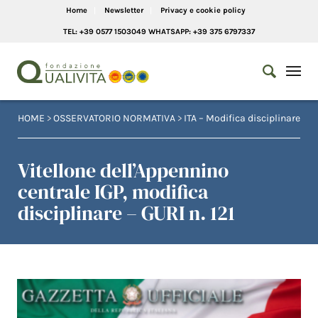
Home
Newsletter
Privacy e cookie policy
TEL: +39 0577 1503049 WHATSAPP: +39 375 6797337
HOME
>
OSSERVATORIO NORMATIVA
>
ITA – Modifica disciplinare
Vitellone dell’Appennino
centrale IGP, modifica
disciplinare – GURI n. 121