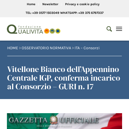
Home
Newsletter
Privacy e cookie policy
TEL: +39 0577 1503049 WHATSAPP: +39 375 6797337
HOME
>
OSSERVATORIO NORMATIVA
>
ITA – Consorzi
Vitellone Bianco dell’Appennino
Centrale IGP, conferma incarico
al Consorzio – GURI n. 17