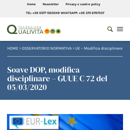
Home
Newsletter
Privacy e cookie policy
TEL: +39 0577 1503049 WHATSAPP: +39 375 6797337
HOME
>
OSSERVATORIO NORMATIVA
>
UE – Modifica disciplinare
Soave DOP, modifica
disciplinare – GUUE C 72 del
05/03/2020