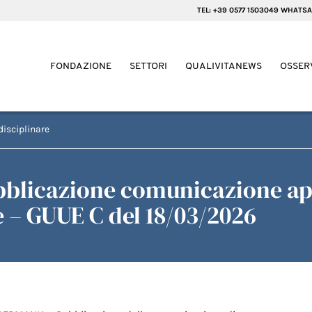
TEL: +39 0577 1503049 WHATSA
FONDAZIONE
SETTORI
QUALIVITANEWS
OSSER
disciplinare
bblicazione comunicazione ap
e – GUUE C del 18/03/2026