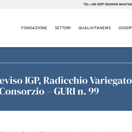
TEL: +39 0577 1503049 WHATSA
FONDAZIONE
SETTORI
QUALIVITANEWS
OSSER
eviso IGP, Radicchio Variegato
Consorzio – GURI n. 99