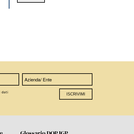
i dati
re
Glossario DOP IGP