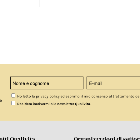
Ho letto la privacy policy ed esprimo il mio consenso al trattamento de
a
.
Desidero iscrivermi alla newsletter Qualivita
tti Qualivita
Organizzazioni di setto