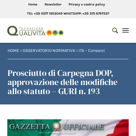
Home
Newsletter
Privacy e cookie policy
TEL: +39 0577 1503049 WHATSAPP: +39 375 6797337
HOME
>
OSSERVATORIO NORMATIVA
>
ITA – Consorzi
Prosciutto di Carpegna DOP,
approvazione delle modifiche
allo statuto – GURI n. 193