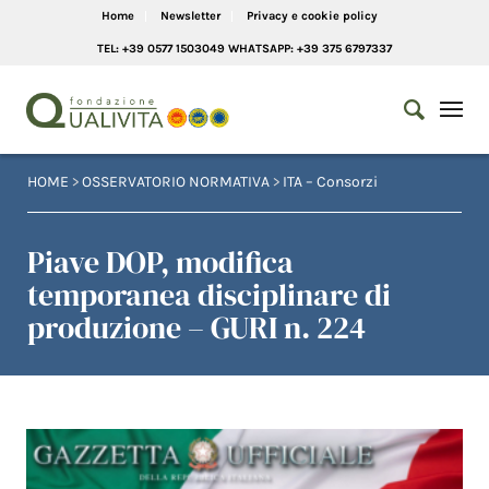
Home
Newsletter
Privacy e cookie policy
TEL: +39 0577 1503049 WHATSAPP: +39 375 6797337
HOME
>
OSSERVATORIO NORMATIVA
>
ITA – Consorzi
Piave DOP, modifica
temporanea disciplinare di
produzione – GURI n. 224