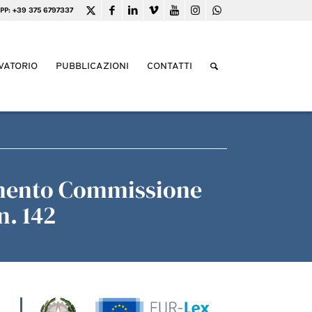
PP: +39 375 6797337
VATORIO
PUBBLICAZIONI
CONTATTI
amento Commissione
n. 142