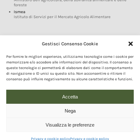
foreste
Ismea
Istituto di Servizi per il Mercato Agricolo Alimentare
Glossario DOP IGP
Gestisci Consenso Cookie
Indicazioni Geografiche
Per fornire le migliori esperienze, utilizziamo tecnologie come i cookie per
Marchi DOP IGP
memorizzare e/o accedere alle informazioni del dispositivo. Il consenso a
Normativa prodotti DOP IGP
queste tecnologie ci permetterà di elaborare dati come il comportamento
Consorzi di Tutela
di navigazione o ID unici su questo sito. Non acconsentire o ritirare il
consenso può influire negativamente su alcune caratteristiche e funzioni.
Farm To Fork e prodotti DOP IGP
Dop economy
Riforma Sistema IG
Accetta
Turismo DOP
Nega
Visualizza le preferenze
© 2020 Copyright - Fondazione Qualivita :: Credits:
IDEM ADV Grafica web
comunicazione
Privacy e cookie policy
Privacy e cookie policy