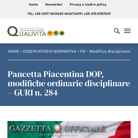
Home
Newsletter
Privacy e cookie policy
TEL: +39 0577 1503049 WHATSAPP: +39 375 6797337
HOME
>
OSSERVATORIO NORMATIVA
>
ITA – Modifica disciplinare
Pancetta Piacentina DOP,
modifiche ordinarie disciplinare
– GURI n. 284