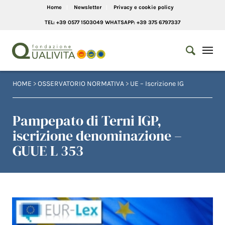
Home
Newsletter
Privacy e cookie policy
TEL: +39 0577 1503049 WHATSAPP: +39 375 6797337
HOME
>
OSSERVATORIO NORMATIVA
>
UE – Iscrizione IG
Pampepato di Terni IGP,
iscrizione denominazione –
GUUE L 353