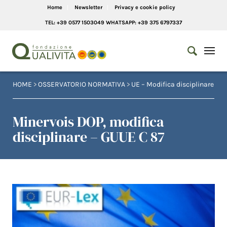
Home
Newsletter
Privacy e cookie policy
TEL: +39 0577 1503049 WHATSAPP: +39 375 6797337
HOME
>
OSSERVATORIO NORMATIVA
>
UE – Modifica disciplinare
Minervois DOP, modifica
disciplinare – GUUE C 87