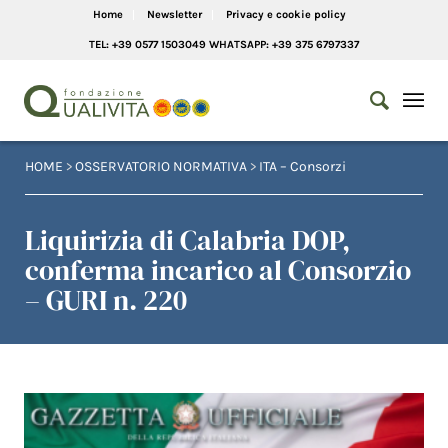
Home
Newsletter
Privacy e cookie policy
TEL: +39 0577 1503049 WHATSAPP: +39 375 6797337
HOME
>
OSSERVATORIO NORMATIVA
>
ITA – Consorzi
Liquirizia di Calabria DOP,
conferma incarico al Consorzio
– GURI n. 220