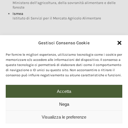
Ministero dell’agricoltura, della sovranità alimentare e delle
foreste
Ismea
Istituto di Servizi per il Mercato Agricolo Alimentare
Glossario DOP IGP
Gestisci Consenso Cookie
Indicazioni Geografiche
Per fornire le migliori esperienze, utilizziamo tecnologie come i cookie per
Marchi DOP IGP
memorizzare e/o accedere alle informazioni del dispositivo. Il consenso a
Normativa prodotti DOP IGP
queste tecnologie ci permetterà di elaborare dati come il comportamento
Consorzi di Tutela
di navigazione o ID unici su questo sito. Non acconsentire o ritirare il
consenso può influire negativamente su alcune caratteristiche e funzioni.
Farm To Fork e prodotti DOP IGP
Dop economy
Riforma Sistema IG
Accetta
Turismo DOP
Nega
Visualizza le preferenze
© 2020 Copyright - Fondazione Qualivita :: Credits:
IDEM ADV Grafica web