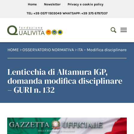
Home
Newsletter
Privacy e cookie policy
TEL: +39 0577 1503049 WHATSAPP: +39 375 6797337
HOME
>
OSSERVATORIO NORMATIVA
>
ITA – Modifica disciplinare
Lenticchia di Altamura IGP,
domanda modifica disciplinare
– GURI n. 132