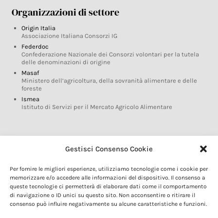
Organizzazioni di settore
Origin Italia
Associazione Italiana Consorzi IG
Federdoc
Confederazione Nazionale dei Consorzi volontari per la tutela
delle denominazioni di origine
Masaf
Ministero dell’agricoltura, della sovranità alimentare e delle
foreste
Ismea
Istituto di Servizi per il Mercato Agricolo Alimentare
Glossario DOP IGP
Gestisci Consenso Cookie
Indicazioni Geografiche
Per fornire le migliori esperienze, utilizziamo tecnologie come i cookie per
Marchi DOP IGP
memorizzare e/o accedere alle informazioni del dispositivo. Il consenso a
Normativa prodotti DOP IGP
queste tecnologie ci permetterà di elaborare dati come il comportamento
Consorzi di Tutela
di navigazione o ID unici su questo sito. Non acconsentire o ritirare il
consenso può influire negativamente su alcune caratteristiche e funzioni.
Farm To Fork e prodotti DOP IGP
Dop economy