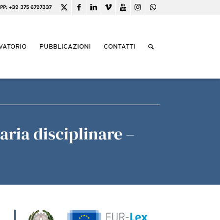
PP: +39 375 6797337
VATORIO
PUBBLICAZIONI
CONTATTI
aria disciplinare –