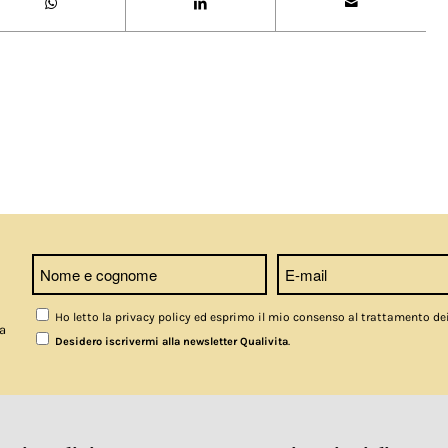
Ho letto la privacy policy ed esprimo il mio consenso al trattamento de
a
.
Desidero iscrivermi alla newsletter Qualivita