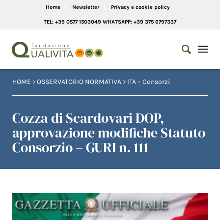
Home
Newsletter
Privacy e cookie policy
TEL: +39 0577 1503049 WHATSAPP: +39 375 6797337
HOME
>
OSSERVATORIO NORMATIVA
>
ITA – Consorzi
Cozza di Scardovari DOP,
approvazione modifiche Statuto
Consorzio – GURI n. 111