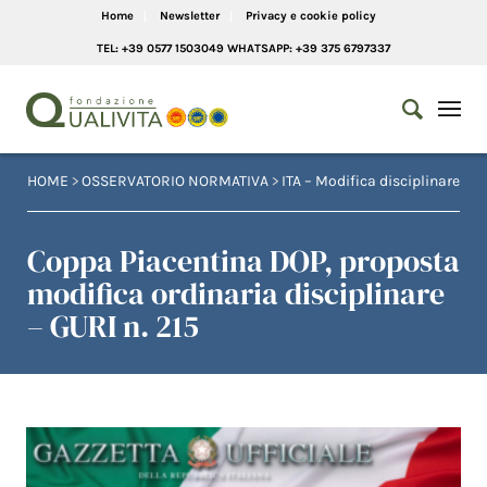
Home
Newsletter
Privacy e cookie policy
TEL: +39 0577 1503049 WHATSAPP: +39 375 6797337
HOME
>
OSSERVATORIO NORMATIVA
>
ITA – Modifica disciplinare
Coppa Piacentina DOP, proposta
modifica ordinaria disciplinare
– GURI n. 215