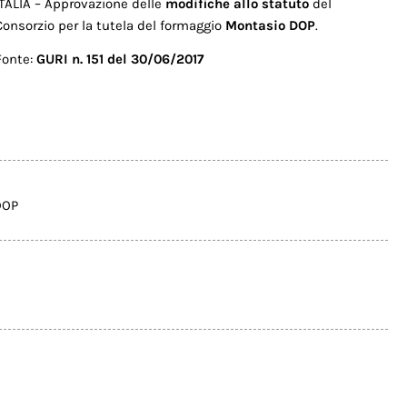
ITALIA – Approvazione delle
modifiche allo statuto
del
Consorzio per la tutela del formaggio
Montasio DOP
.
Fonte:
GURI n. 151 del 30/06/2017
DOP