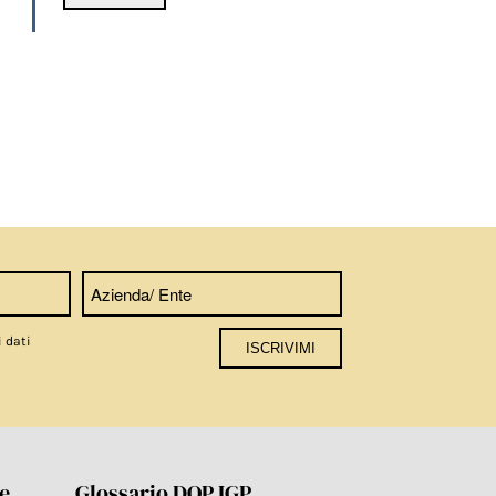
i dati
re
Glossario DOP IGP