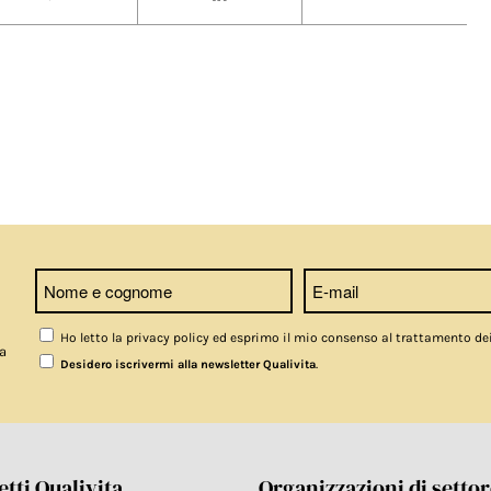
Ho letto la privacy policy ed esprimo il mio consenso al trattamento de
a
.
Desidero iscrivermi alla newsletter Qualivita
tti Qualivita
Organizzazioni di setto