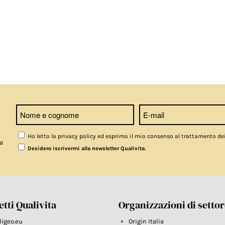
Ho letto la privacy policy ed esprimo il mio consenso al trattamento de
a
.
Desidero iscrivermi alla newsletter Qualivita
tti Qualivita
Organizzazioni di setto
ligeo.eu
Origin Italia