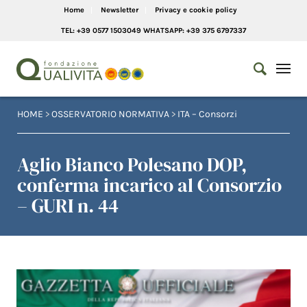
Home
Newsletter
Privacy e cookie policy
TEL: +39 0577 1503049 WHATSAPP: +39 375 6797337
HOME
>
OSSERVATORIO NORMATIVA
>
ITA – Consorzi
Aglio Bianco Polesano DOP,
conferma incarico al Consorzio
– GURI n. 44