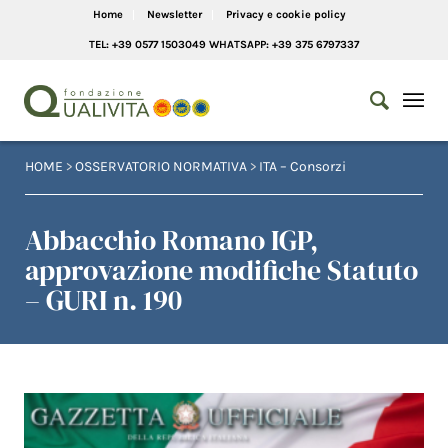
Home
Newsletter
Privacy e cookie policy
TEL: +39 0577 1503049 WHATSAPP: +39 375 6797337
HOME
>
OSSERVATORIO NORMATIVA
>
ITA – Consorzi
Abbacchio Romano IGP,
approvazione modifiche Statuto
– GURI n. 190