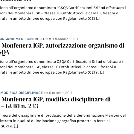
ione all’organismo denominato “CSQA Certificazioni Srl” ad effettuare i
roni del Monfenera IGP – Classe 1.6 Ortofrutticoli e cereali, freschi o
strata in ambito Unione europea con Regolamento (CE) […]
- ORGANISMI DI CONTROLLO
:: ::
8 febbraio 2023
 Monfenera IGP, autorizzazione organismo di
CSQA
ione all’organismo denominato CSQA Certificazioni Srl ad effettuare i
roni del Monfenera IGP, classe 1.6 Ortofrutticoli e cereali, freschi o
strata in ambito Unione europea con Regolamento (CE) n. […]
– MODIFICA DISCIPLINARE
:: ::
5 ottobre 2017
 Monfenera IGP, modifica disciplinare di
– GURI n. 233
 minore del disciplinare di produzione della denominazione Marroni del
strata in qualità di indicazione geografica protetta in forza al
GURI n. […]