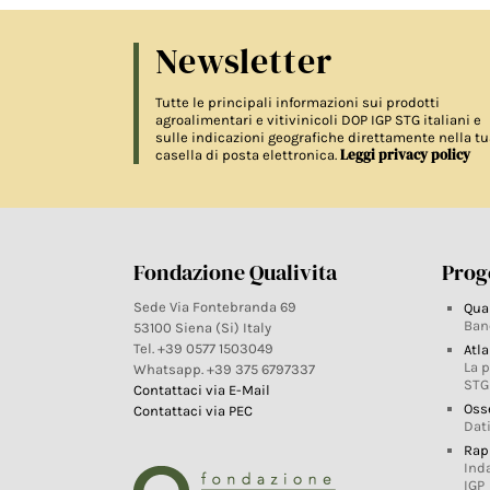
Newsletter
Tutte le principali informazioni sui prodotti
agroalimentari e vitivinicoli DOP IGP STG italiani e
sulle indicazioni geografiche direttamente nella tu
Leggi privacy policy
casella di posta elettronica.
Fondazione Qualivita
Proge
Sede Via Fontebranda 69
Qua
Ban
53100 Siena (Si) Italy
Tel. +39 0577 1503049
Atla
La 
Whatsapp. +39 375 6797337
STG
Contattaci via E-Mail
Oss
Contattaci via PEC
Dati
Rap
Ind
IGP