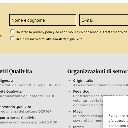
Ho letto la privacy policy ed esprimo il mio consenso al trattamento de
a
.
Desidero iscrivermi alla newsletter Qualivita
tti Qualivita
Organizzazioni di setto
ligeo.eu
Origin Italia
ca dati dei prodotti europei DOP IGP
Associazione Italiana Consorzi I
nte Qualivita
Federdoc
pubblicazione dei prodotti DOP IGP
Confederazione Nazionale dei C
volontari per la tutela delle
denominazioni di origine
ervatorio Qualivita
 ed analisi del settore DOP IGP
Masaf
Per fornire 
Ministero dell’agricoltura, della
porto Ismea Qualivita
sovranità alimentare e delle for
e/o accedere
agine economica sui prodotti DOP
permetterà d
Ismea