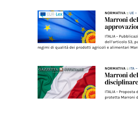
NORMATIVA
::
UE –
Marroni de
approvazion
ITALIA – Pubblica
dell’articolo 53, 
regimi di qualità dei prodotti agricoli e alimentari Marr
NORMATIVA
::
ITA 
Marroni de
disciplinar
ITALIA – Proposta 
protetta Marroni d