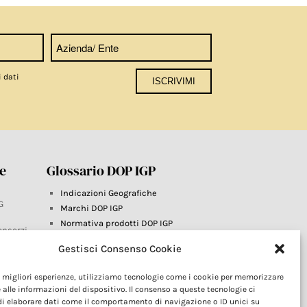
i dati
re
Glossario DOP IGP
Indicazioni Geografiche
G
Marchi DOP IGP
Normativa prodotti DOP IGP
onsorzi
Consorzi di Tutela
Gestisci Consenso Cookie
Farm To Fork e prodotti DOP IGP
Dop economy
le migliori esperienze, utilizziamo tecnologie come i cookie per memorizzare
Riforma Sistema IG
este
 alle informazioni del dispositivo. Il consenso a queste tecnologie ci
Turismo DOP
i elaborare dati come il comportamento di navigazione o ID unici su