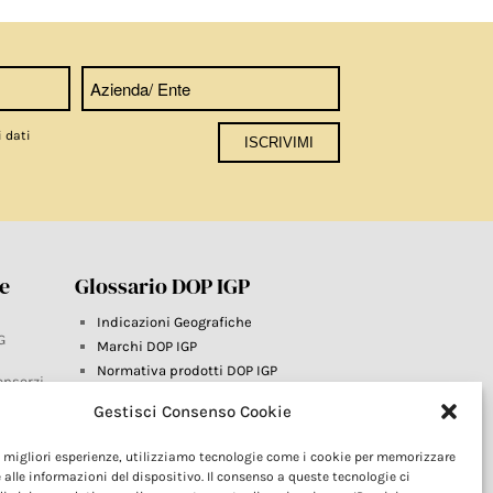
i dati
re
Glossario DOP IGP
Indicazioni Geografiche
G
Marchi DOP IGP
Normativa prodotti DOP IGP
onsorzi
Consorzi di Tutela
Gestisci Consenso Cookie
Farm To Fork e prodotti DOP IGP
Dop economy
le migliori esperienze, utilizziamo tecnologie come i cookie per memorizzare
Riforma Sistema IG
este
 alle informazioni del dispositivo. Il consenso a queste tecnologie ci
Turismo DOP