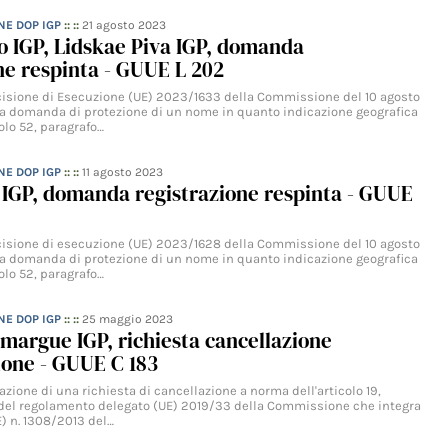
NE DOP IGP
:: ::
21 agosto 2023
o IGP, Lidskae Piva IGP, domanda
ne respinta - GUUE L 202
isione di Esecuzione (UE) 2023/1633 della Commissione del 10 agosto
la domanda di protezione di un nome in quanto indicazione geografica
olo 52, paragrafo…
NE DOP IGP
:: ::
11 agosto 2023
 IGP, domanda registrazione respinta - GUUE
isione di esecuzione (UE) 2023/1628 della Commissione del 10 agosto
la domanda di protezione di un nome in quanto indicazione geografica
olo 52, paragrafo…
NE DOP IGP
:: ::
25 maggio 2023
margue IGP, richiesta cancellazione
one - GUUE C 183
zione di una richiesta di cancellazione a norma dell'articolo 19,
el regolamento delegato (UE) 2019/33 della Commissione che integra
E) n. 1308/2013 del…