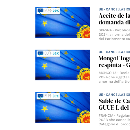
UE - CANCELLAZIO
Aceite de l
domanda di
SPAGNA - Pubblica
2024, a norma dell
del Parlamento e
UE - CANCELLAZIO
Mongol Togt
respinta - 
MONGOLIA - Decisi
2024 che rigetta 
a norma dell’artic
UE - CANCELLAZIO
Sable de C
GUUE L del 
FRANCIA - Regolam
2023 che cancella
Categorie di prodo