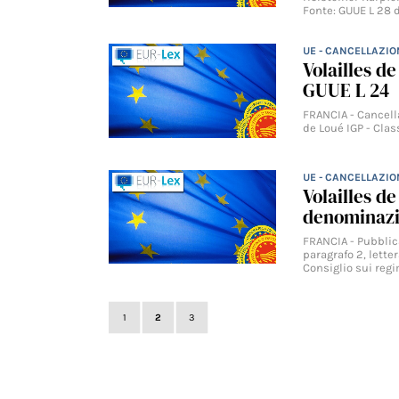
Fonte: GUUE L 28 
UE - CANCELLAZIO
Volailles d
GUUE L 24
FRANCIA - Cancella
de Loué IGP - Clas
UE - CANCELLAZIO
Volailles de
denominazi
FRANCIA - Pubblica
paragrafo 2, lette
Consiglio sui regi
1
2
3