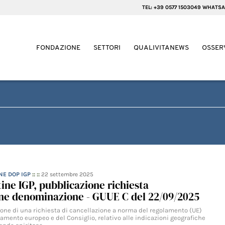
TEL: +39 0577 1503049 WHATSA
FONDAZIONE
SETTORI
QUALIVITANEWS
OSSER
NE DOP IGP
:: ::
22 settembre 2025
tine IGP, pubblicazione richiesta
one denominazione - GUUE C del 22/09/2025
zione di una richiesta di cancellazione a norma del regolamento (UE)
amento europeo e del Consiglio, relativo alle indicazioni geografiche