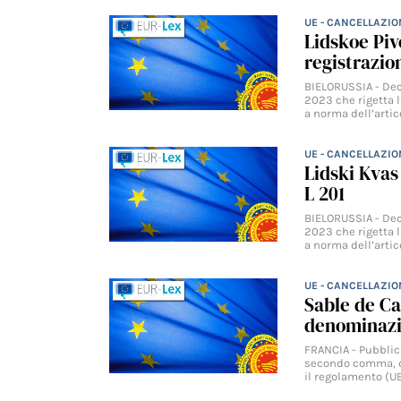
UE - CANCELLAZIO
Lidskoe Piv
registrazio
BIELORUSSIA - Dec
2023 che rigetta 
a norma dell’artic
UE - CANCELLAZIO
Lidski Kvas
L 201
BIELORUSSIA - Dec
2023 che rigetta 
a norma dell’artic
UE - CANCELLAZIO
Sable de Ca
denominazi
FRANCIA - Pubblica
secondo comma, d
il regolamento (U