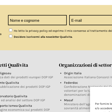
Ho letto la privacy policy ed esprimo il mio consenso al trattamento de
a
.
Desidero iscrivermi alla newsletter Qualivita
tti Qualivita
Organizzazioni di setto
ligeo.eu
Origin Italia
ca dati dei prodotti europei DOP IGP
Associazione Italiana Consorzi I
nte Qualivita
Federdoc
pubblicazione dei prodotti DOP IGP
Confederazione Nazionale dei C
volontari per la tutela delle
denominazioni di origine
ervatorio Qualivita
 ed analisi del settore DOP IGP
Masaf
Per fornire 
Ministero dell’agricoltura, della
porto Ismea Qualivita
sovranità alimentare e delle for
e/o accedere
agine economica sui prodotti DOP