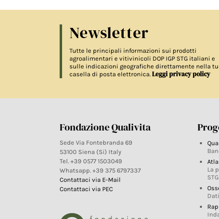
Newsletter
Tutte le principali informazioni sui prodotti
agroalimentari e vitivinicoli DOP IGP STG italiani e
sulle indicazioni geografiche direttamente nella tu
Leggi privacy policy
casella di posta elettronica.
Fondazione Qualivita
Proge
Sede Via Fontebranda 69
Qua
Ban
53100 Siena (Si) Italy
Tel. +39 0577 1503049
Atla
La 
Whatsapp. +39 375 6797337
STG
Contattaci via E-Mail
Oss
Contattaci via PEC
Dati
Rap
Ind