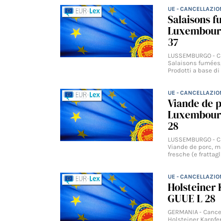
UE - CANCELLAZIO
Salaisons 
Luxembourg
37
LUSSEMBURGO - Can
Salaisons fumées
Prodotti a base di
UE - CANCELLAZIO
Viande de 
Luxembourg
28
LUSSEMBURGO - Can
Viande de porc, m
fresche (e frattagl
UE - CANCELLAZIO
Holsteiner 
GUUE L 28
GERMANIA - Cancel
Holsteiner Karpfen