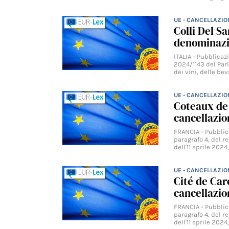
UE - CANCELLAZIO
Colli Del S
denominazi
ITALIA - Pubblica
2024/1143 del Parl
dei vini, delle be
UE - CANCELLAZIO
Coteaux de 
cancellazio
FRANCIA - Pubblica
paragrafo 4, del 
dell'11 aprile 2024
UE - CANCELLAZIO
Cité de Car
cancellazio
FRANCIA - Pubblica
paragrafo 4, del 
dell'11 aprile 2024