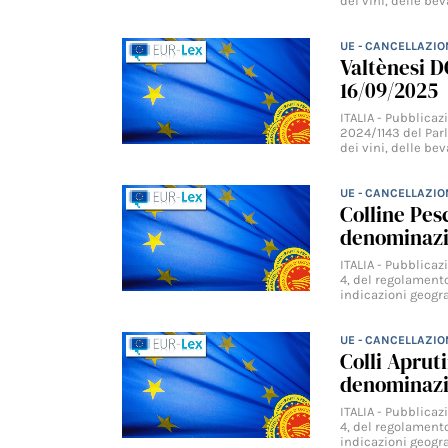
dei vini, delle be
UE - CANCELLAZIO
Valtènesi D
16/09/2025
ITALIA - Pubblica
2024/1143 del Parl
dei vini, delle be
UE - CANCELLAZIO
Colline Pes
denominazi
ITALIA - Pubblicaz
4, del regolamento
indicazioni geogr
UE - CANCELLAZIO
Colli Apruti
denominazi
ITALIA - Pubblicaz
4, del regolamento
indicazioni geogr