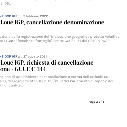
del 09…
NE DOP IGP
:: ::
3 febbraio 2022
e Loué IGP, cancellazione denominazione -
zione della registrazione dell'indicazione geografica protetta Volailles
se 1.1 Carni fresche (e frattaglie) Fonte: GUUE L 24 del 03/02/2022
NE DOP IGP
:: ::
27 agosto 2021
 Loué IGP, richiesta di cancellazione
one - GUUE C 344
zione di una richiesta di cancellazione a norma dell’articolo 50,
ra a), del regolamento (UE) n. 1151/2012 del Parlamento europeo e del
mi di qualità…
Page 2 of 3