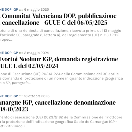
NE DOP IGP
:: ::
6 maggio 2025
a Comunitat Valenciana DOP, pubblicazione
 cancellazione - GUUE C del 06/05/2025
zione di una richiesta di cancellazione, ricevuta prima del 13 maggio
'articolo 50, paragrafo 2, lettera a), del regolamento (UE) n. 1151/2012
uropeo…
NE DOP IGP
:: ::
2 maggio 2024
vortoi Nooluur IGP, domanda registrazione
GUUE L del 02/05/2024
one di Esecuzione (UE) 2024/1224 della Commissione del 30 aprile
la domanda di protezione di un nome in quanto indicazione geografica
olo 52, paragrafo…
NE DOP IGP
:: ::
18 ottobre 2023
amargue IGP, cancellazione denominazione -
18/10/2023
ento di esecuzione (UE) 2023/2162 della Commissione del 17 ottobre
 la protezione dell’indicazione geografica Sable de Camargue IGP -
tti vitivinicoli…